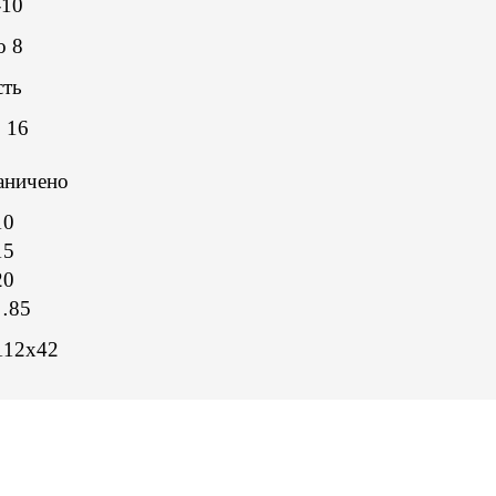
-10
о 8
сть
 16
аничено
10
15
20
…85
112х42