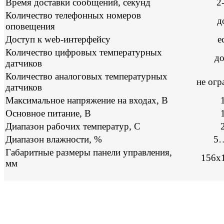
Время доставки сообщений, секунд
2
Количество телефонных номеров
д
оповещения
Доступ к web-интерфейсу
е
Количество цифровых температурных
до
датчиков
Количество аналоговых температурных
не огр
датчиков
Максимальное напряжение на входах, В
Основное питание, В
Диапазон рабочих температур, С
Диапазон влажности, %
5
Габаритные размеры панели управления,
156х
мм