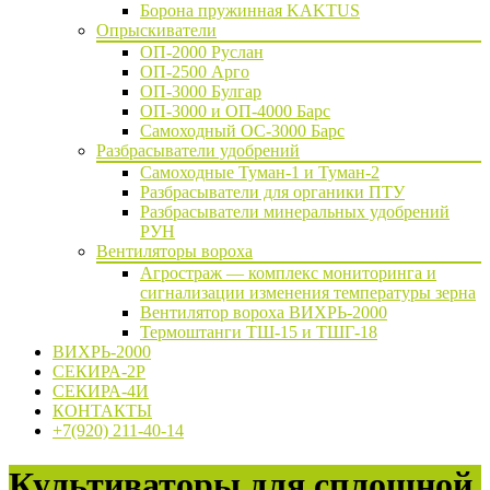
Борона пружинная KAKTUS
Опрыскиватели
ОП-2000 Руслан
ОП-2500 Арго
ОП-3000 Булгар
ОП-3000 и ОП-4000 Барс
Самоходный ОС-3000 Барс
Разбрасыватели удобрений
Самоходные Туман-1 и Туман-2
Разбрасыватели для органики ПТУ
Разбрасыватели минеральных удобрений
РУН
Вентиляторы вороха
Агростраж — комплекс мониторинга и
сигнализации изменения температуры зерна
Вентилятор вороха ВИХРЬ-2000
Термоштанги ТШ-15 и ТШГ-18
ВИХРЬ-2000
СЕКИРА-2Р
СЕКИРА-4И
КОНТАКТЫ
+7(920) 211-40-14
Культиваторы для сплошной