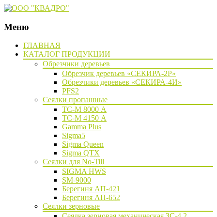
Меню
Наверх
ГЛАВНАЯ
КАТАЛОГ ПРОДУКЦИИ
Обрезчики деревьев
Обрезчик деревьев «СЕКИРА-2Р»
Обрезчики деревьев «СЕКИРА-4И»
PFS2
Сеялки пропашные
ТС-М 8000 А
ТС-М 4150 А
Gamma Plus
Sigma5
Sigma Queen
Sigma QTX
Сеялки для No-Till
SIGMA HWS
SM-9000
Берегиня АП-421
Берегиня АП-652
Сеялки зерновые
Сеялка зерновая механическая ЗС-4,2