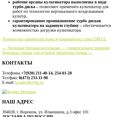
рабочие органы культиватора выполнены в виде
турбо-диска –
позволяют применять культиватор для
работ по технологии вертикального возделывания
культур,
гарантированное проникновение турбо дисков
культиватора на заданную глубину –
обеспечивается
возможностью догрузки культиватора.
Технические характеристики культиватора серии DIKUL
Навигация
←
Дисковые бороны модульные — универсальное решение
Зерновые сеялки для нулевой обработки почвы
→
по
записи
КОНТАКТЫ
Телефоны
+7(920) 211-40-14, 254-01-28
Тел/факс
8(473) 233-11-98
E-mail:
kvadro36@bk.ru
НАШ АДРЕС
394028, г. Воронеж, ул. Ильюшина, д.3 офис 101
ДОСТАВКА ПО РОССИИ