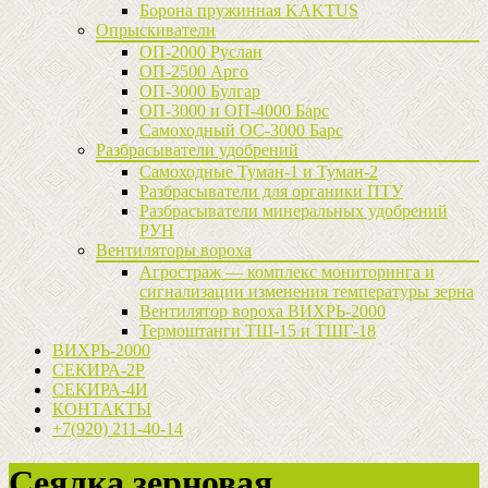
Борона пружинная KAKTUS
Опрыскиватели
ОП-2000 Руслан
ОП-2500 Арго
ОП-3000 Булгар
ОП-3000 и ОП-4000 Барс
Самоходный ОС-3000 Барс
Разбрасыватели удобрений
Самоходные Туман-1 и Туман-2
Разбрасыватели для органики ПТУ
Разбрасыватели минеральных удобрений
РУН
Вентиляторы вороха
Агростраж — комплекс мониторинга и
сигнализации изменения температуры зерна
Вентилятор вороха ВИХРЬ-2000
Термоштанги ТШ-15 и ТШГ-18
ВИХРЬ-2000
СЕКИРА-2Р
СЕКИРА-4И
КОНТАКТЫ
+7(920) 211-40-14
Сеялка зерновая