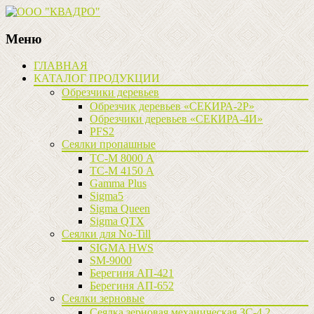
Меню
Наверх
ГЛАВНАЯ
КАТАЛОГ ПРОДУКЦИИ
Обрезчики деревьев
Обрезчик деревьев «СЕКИРА-2Р»
Обрезчики деревьев «СЕКИРА-4И»
PFS2
Сеялки пропашные
ТС-М 8000 А
ТС-М 4150 А
Gamma Plus
Sigma5
Sigma Queen
Sigma QTX
Сеялки для No-Till
SIGMA HWS
SM-9000
Берегиня АП-421
Берегиня АП-652
Сеялки зерновые
Сеялка зерновая механическая ЗС-4,2