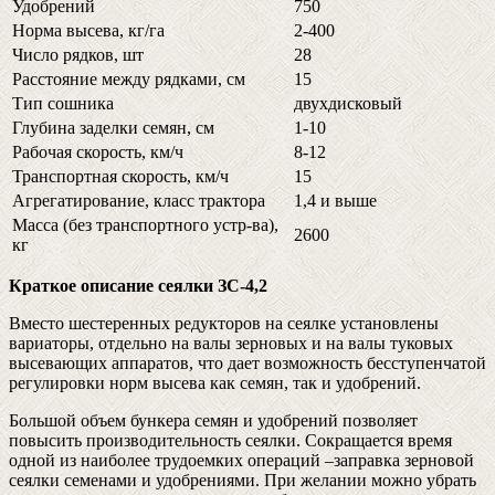
Удобрений
750
Норма высева, кг/га
2-400
Число рядков, шт
28
Расстояние между рядками, см
15
Тип сошника
двухдисковый
Глубина заделки семян, см
1-10
Рабочая скорость, км/ч
8-12
Транспортная скорость, км/ч
15
Агрегатирование, класс трактора
1,4 и выше
Масса (без транспортного устр-ва),
2600
кг
Краткое описание сеялки ЗС-4,2
Вместо шестеренных редукторов на сеялке установлены
вариаторы, отдельно на валы зерновых и на валы туковых
высевающих аппаратов, что дает возможность бесступенчатой
регулировки норм высева как семян, так и удобрений.
Большой объем бункера семян и удобрений позволяет
повысить производительность сеялки. Сокращается время
одной из наиболее трудоемких операций –заправка зерновой
сеялки семенами и удобрениями. При желании можно убрать