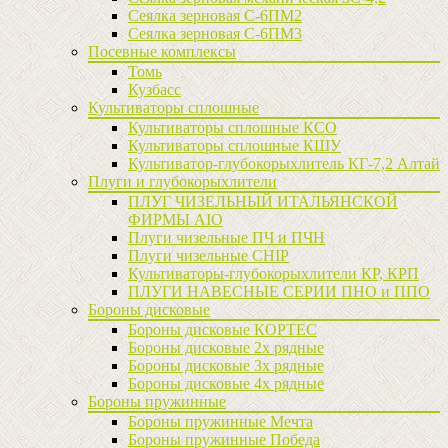
Сеялка зерновая C-6ПМ2
Сеялка зерновая С-6ПМ3
Посевные комплексы
Томь
Кузбасс
Культиваторы сплошные
Культиваторы сплошные КСО
Культиваторы сплошные КШУ
Культиватор-глубокорыхлитель КГ-7,2 Алтай
Плуги и глубокорыхлители
ПЛУГ ЧИЗЕЛЬНЫЙ ИТАЛЬЯНСКОЙ
ФИРМЫ AIO
Плуги чизельные ПЧ и ПЧН
Плуги чизельные CHIP
Культиваторы-глубокорыхлители КР, КРП
ПЛУГИ НАВЕСНЫЕ СЕРИИ ПНО и ППО
Бороны дисковые
Бороны дисковые КОРТЕС
Бороны дисковые 2х рядные
Бороны дисковые 3х рядные
Бороны дисковые 4х рядные
Бороны пружинные
Бороны пружинные Мечта
Бороны пружинные Победа