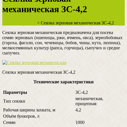
механическая ЗС-4,2
ООО "КВАДРО"
>
Сеялка зерновая механическая ЗС-4,2
Сеялка зерновая механическая предназначена для посева
семян зерновых (пшеницы, ржи, ячмень, овса), зернобобовых
(гороха, фасоли, сои, чечевицы, бобов, чины, нута, люпина),
мелкосемянных культур (рапса, горчицы), сыпучих и средне
сыпучих.
Сеялка зерновая механическая ЗС-4,2
Технические характеристики
Параметры
ЗС-4,2
механическая,
Тип сеялки
прицепная
Рабочая ширина захвата, м
4,2
Объём бункеров, л
Семян
1000