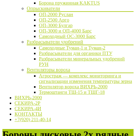
Борона пружинная KAKTUS
Опрыскиватели
ОП-2000 Руслан
ОП-2500 Арго
ОП-3000 Булгар
ОП-3000 и ОП-4000 Барс
Самоходный ОС-3000 Барс
Разбрасыватели удобрений
Самоходные Туман-1 и Туман-2
Разбрасыватели для органики ПТУ
Разбрасыватели минеральных удобрений
РУН
Вентиляторы вороха
Агростраж — комплекс мониторинга и
сигнализации изменения температуры зерна
Вентилятор вороха ВИХРЬ-2000
Термоштанги ТШ-15 и ТШГ-18
ВИХРЬ-2000
СЕКИРА-2Р
СЕКИРА-4И
КОНТАКТЫ
+7(920) 211-40-14
Бороны дисковые 2х рядные