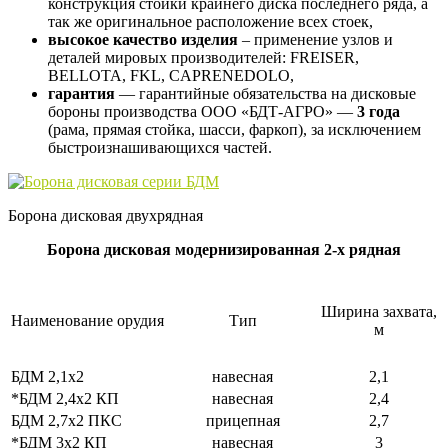
конструкция стойки крайнего диска последнего ряда, а
так же оригинальное расположение всех стоек,
высокое качество изделия
– применение узлов и
деталей мировых производителей: FREISER,
BELLOTA, FKL, CAPRENEDOLO,
гарантия
— гарантийные обязательства на дисковые
бороны производства ООО «БДТ-АГРО» —
3 года
(рама, прямая стойка, шасси, фаркоп), за исключением
быстроизнашивающихся частей.
Борона дисковая двухрядная
Борона дисковая модернизированная 2-х рядная
Ширина захвата,
Наименование орудия
Тип
м
БДМ 2,1х2
навесная
2,1
*БДМ 2,4х2 КП
навесная
2,4
БДМ 2,7х2 ПКС
прицепная
2,7
*БДМ 3х2 КП
навесная
3