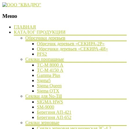
Меню
Наверх
ГЛАВНАЯ
КАТАЛОГ ПРОДУКЦИИ
Обрезчики деревьев
Обрезчик деревьев «СЕКИРА-2Р»
Обрезчики деревьев «СЕКИРА-4И»
PFS2
Сеялки пропашные
ТС-М 8000 А
ТС-М 4150 А
Gamma Plus
Sigma5
Sigma Queen
Sigma QTX
Сеялки для No-Till
SIGMA HWS
SM-9000
Берегиня АП-421
Берегиня АП-652
Сеялки зерновые
Сеялка зерновая механическая ЗС-4,2