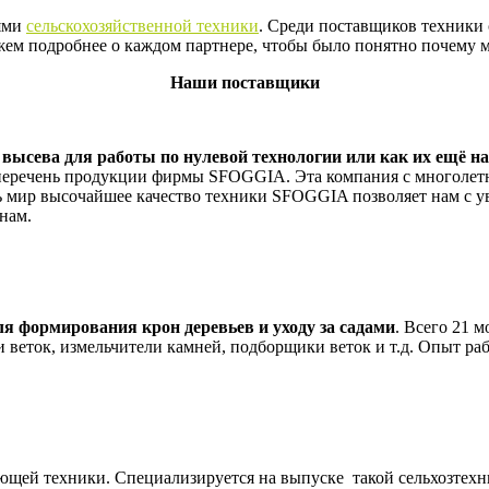
ями
сельскохозяйственной техники
. Среди поставщиков техники 
жем подробнее о каждом партнере, чтобы было понятно почему 
Наши поставщики
высева для работы по нулевой технологии или как их ещё на
 перечень продукции фирмы SFOGGIA. Эта компания с многолет
сь мир высочайшее качество техники SFOGGIA позволяет нам с у
нам.
ля формирования крон деревьев и уходу за садами
. Всего 21 
 веток, измельчители камней, подборщики веток и т.д. Опыт раб
ющей техники. Специализируется на выпуске такой сельхозтехн