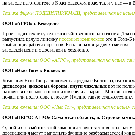
на заводе изготовителе в Краснодарском крае, так и у нас — в 
Техника фирмы ПОДШИПНИКМАШ, представленная на нашем
ООО «АГРО» г. Кемерово
Производит технику сельскохозяйственного назначения. Для 
выпустила целую линейку
посевных комплексов
это и Томь-Б 
комбинация рабочих органов. Есть ли разница для хозяйства 
заводской цене и с доставкой в хозяйство.
Техника компании ООО «АГРО», представленная на нашем сай
ООО «Нью Тон» г. Волжский
Компания Нью Тон расположенная рядом с Волгоградом заним
дискаторы, дисковые бороны, плуги чизельные
вот не полны
находят все больше сторонников среди аграриев. Многие хозяй
почвы или подготовке к посеву. Именно такую сельхозтехни
Техника компании ООО «Нью Тон», представленная на нашем 
ООО «ПЕГАС-АГРО» Самарская область, п. Стройкерамик
Одной из разработок этой компании является универсальная м
дооснащения могут выполнять функцию разбрасывателей мине