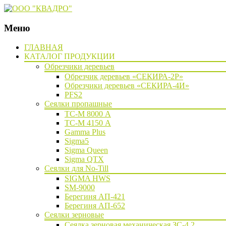
Меню
Наверх
ГЛАВНАЯ
КАТАЛОГ ПРОДУКЦИИ
Обрезчики деревьев
Обрезчик деревьев «СЕКИРА-2Р»
Обрезчики деревьев «СЕКИРА-4И»
PFS2
Сеялки пропашные
ТС-М 8000 А
ТС-М 4150 А
Gamma Plus
Sigma5
Sigma Queen
Sigma QTX
Сеялки для No-Till
SIGMA HWS
SM-9000
Берегиня АП-421
Берегиня АП-652
Сеялки зерновые
Сеялка зерновая механическая ЗС-4,2