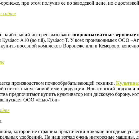
Воронеже, при этом получив ее по заводской цене, но с доставкой
 сайте
нас наибольший интерес вызывают
широкозахватные зерновые к
и Кузбасс-А10 (no-till), Кузбасс-Т. У всех производимых ООО «
— купить посевной комплекс в Воронеже или в Кемерово, конечн
те
ается производством почвообрабатывающей техники
.
Культива
й список выпускаемой ими продукции. Новаторский подход и п
ства предпочитают купить культиватор или дисковую борону, кот
ку выпускает ООО «Нью-Тон»
сайте
а
ашина, которой не страшны практически никакие погодные услов
ральных удобрений. На наш взгляд очень интересные машины, 