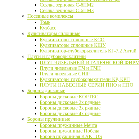
Сеялка зерновая C-6ПМ2
Сеялка зерновая С-6ПМ3
Посевные комплексы
Томь
Кузбасс
Культиваторы сплошные
Культиваторы сплошные КСО
Культиваторы сплошные КШУ
Культиватор-глубокорыхлитель КГ-7,2 Алтай
Плуги и глубокорыхлители
ПЛУГ ЧИЗЕЛЬНЫЙ ИТАЛЬЯНСКОЙ ФИРМ
Плуги чизельные ПЧ и ПЧН
Плуги чизельные CHIP
Культиваторы-глубокорыхлители КР, КРП
ПЛУГИ НАВЕСНЫЕ СЕРИИ ПНО и ППО
Бороны дисковые
Бороны дисковые КОРТЕС
Бороны дисковые 2х рядные
Бороны дисковые 3х рядные
Бороны дисковые 4х рядные
Бороны пружинные
Бороны пружинные Мечта
Бороны пружинные Победа
Борона пружинная KAKTUS