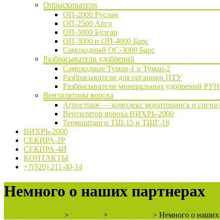
Опрыскиватели
ОП-2000 Руслан
ОП-2500 Арго
ОП-3000 Булгар
ОП-3000 и ОП-4000 Барс
Самоходный ОС-3000 Барс
Разбрасыватели удобрений
Самоходные Туман-1 и Туман-2
Разбрасыватели для органики ПТУ
Разбрасыватели минеральных удобрений РУН
Вентиляторы вороха
Агростраж — комплекс мониторинга и сигнал
Вентилятор вороха ВИХРЬ-2000
Термоштанги ТШ-15 и ТШГ-18
ВИХРЬ-2000
СЕКИРА-2Р
СЕКИРА-4И
КОНТАКТЫ
+7(920) 211-40-14
Немного о наших партнерах
ООО "КВАДРО"
>
СТАТЬИ
>
Без рубрики
>
Немного о наших