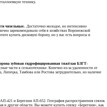
еталлоемкую технику.
уги чизельные.
Достаточно молодое, но интенсивно
лично зарекомендовали себя в хозяйствах Воронежской
тите купить дисковую борону, но у вас есть вопросы и
орона зубовая гидрофицированная тяжёлая БЗГТ-
пасные части к сельхозтехнике. Конечно из-за удаленности от
, Липецка, Тамбова или Ростова затруднительно, но наличие
АП-421 и Берегиня АП-652. География распространения сеялок
кая и другие области. Вы можете купить сеялку «Берегиня», как