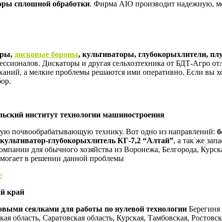
торы сплошной обработки
. Фирма AIO производит надежную, м
оры,
дисковые бороны
, культиваторы, глубокорыхлители, пл
ессионалов. Дискаторы и другая сельхозтехника от БДТ-Агро от
каний, а мелкие проблемы решаются ими оперативно. Если вы хо
бор.
ьский институт технологии машиностроения
ную почвообрабатывающую технику. Вот одно из направлений:
б
 культиватор-глубокорыхлитель КГ-7,2 “Алтай”
, а так же за
мпании для обычного хозяйства из Воронежа, Белгорода, Курска
омогает в решении данной проблемы
е
й край
овыми сеялками для работы по нулевой технологии
Берегиня 
кая область, Саратовская область, Курская, Тамбовская, Ростовс