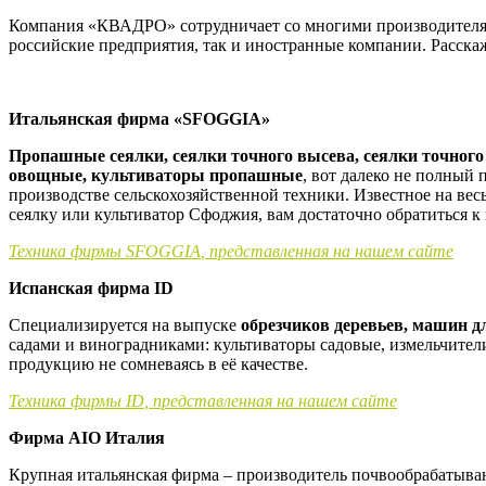
Компания «КВАДРО» сотрудничает со многими производител
российские предприятия, так и иностранные компании. Расска
Итальянская фирма «
SFOGGIA
»
Пропашные сеялки, сеялки точного высева, сеялки точного 
овощные, культиваторы пропашные
, вот далеко не полный
производстве сельскохозяйственной техники. Известное на ве
сеялку или культиватор Сфоджия, вам достаточно обратиться к 
Техника фирмы
SFOGGIA
, представленная на нашем сайте
Испанская фирма ID
Специализируется на выпуске
обрезчиков деревьев, машин д
садами и виноградниками: культиваторы садовые, измельчители
продукцию не сомневаясь в её качестве.
Техника фирмы
ID
, представленная на нашем сайте
Фирма
AIO
Италия
Крупная итальянская фирма – производитель почвообрабатыва