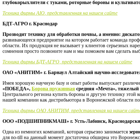
глубокорыхлители с туками, роторные бороны и культива
Техника фирмы
AIO
, представленная на нашем сайте
БДТ-АГРО г. Краснодар
Прозводит технику для обработки почвы, а именно: дискат
развивающееся предприятие на котором работает команда проф
области. Их продукция не вызывает у клиентов серьезных наре
сомнения просто позвоните нам и мы поможем вам сделать вы
Техника фирмы БДТ-АГРО, представленная на нашем сайте
ОАО «АНИТИМ» г. Барнаул Алтайский научно-исследовател
Имея хорошую научную базу и опыт работы выпускает различ
«ПОБЕДА»,
Борона пружинная
средняя «Мечта»
, тяжелый
Центрального региона купить бороны и другую технику этой ко
нашей компании как дистрибьютора в Воронежской области п
Техника фирмы ОАО АНИТИМ, представленная на нашем сайт
ООО «ПОДШИПНИКМАШ» г. Усть-Лабинск, Краснодарски
Одна из немногих компаний, которая серьезно занимается
зерн
для no-till на данный момент достаточна обширна это Воронежс