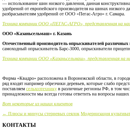
— использование шин низкого давления, данная конструктивна
удобрений от европейского производителя на шинах низкого д
разбрасывателям удобрений от ООО «Пегас-Агро» г. Самара.
Техника компании ООО «ПЕГАС-АГРО», представленная на на
ООО «Казаньсельмаш» г. Казань
Отечественный производитель опрыскивателей различных 
самоходный опрыскиватель Барс-3000, опрыскиватели прицепн
Техника компании ООО «Казаньсельмаш», представленная на 
Фирма «Квадро» расположена в Воронежской области, в городе
ряд входят например обрезчики деревьев, которые слабо предст
поставляем
сельхозтехнику
в различные регионы РФ, в том числ
принадлежности мы всегда готовы ответить на вопросы наших
Вот некоторые из наших клиентов
Навигация
←
Плюсы и минусы стерневых сеялок
Модернизация культива
по
КОНТАКТЫ