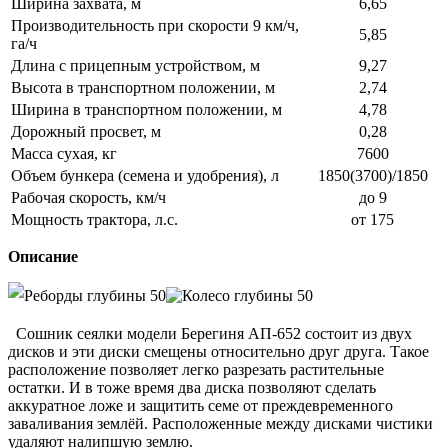
Ширина захвата, м
6,65
Производительность при скорости 9 км/ч,
5,85
га/ч
Длина с прицепным устройством, м
9,27
Высота в транспортном положении, м
2,74
Ширина в транспортном положении, м
4,78
Дорожный просвет, м
0,28
Масса сухая, кг
7600
Объем бункера (семена и удобрения), л
1850(3700)/1850
Рабочая скорость, км/ч
до 9
Мощность трактора, л.с.
от 175
Описание
Сошник сеялки модели Берегиня АП-652 состоит из двух
дисков и эти диски смещены относительно друг друга. Такое
расположение позволяет легко разрезать растительные
остатки. И в тоже время два диска позволяют сделать
аккуратное ложе и защитить семе от преждевременного
заваливания землёй. Расположенные между дисками чистики
удаляют налипшую землю.