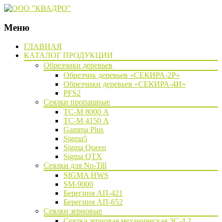
Меню
Наверх
ГЛАВНАЯ
КАТАЛОГ ПРОДУКЦИИ
Обрезчики деревьев
Обрезчик деревьев «СЕКИРА-2Р»
Обрезчики деревьев «СЕКИРА-4И»
PFS2
Сеялки пропашные
ТС-М 8000 А
ТС-М 4150 А
Gamma Plus
Sigma5
Sigma Queen
Sigma QTX
Сеялки для No-Till
SIGMA HWS
SM-9000
Берегиня АП-421
Берегиня АП-652
Сеялки зерновые
Сеялка зерновая механическая ЗС-4,2