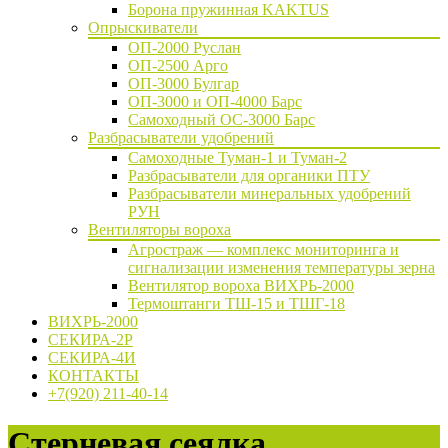
Борона пружинная KAKTUS
Опрыскиватели
ОП-2000 Руслан
ОП-2500 Арго
ОП-3000 Булгар
ОП-3000 и ОП-4000 Барс
Самоходный ОС-3000 Барс
Разбрасыватели удобрений
Самоходные Туман-1 и Туман-2
Разбрасыватели для органики ПТУ
Разбрасыватели минеральных удобрений
РУН
Вентиляторы вороха
Агростраж — комплекс мониторинга и
сигнализации изменения температуры зерна
Вентилятор вороха ВИХРЬ-2000
Термоштанги ТШ-15 и ТШГ-18
ВИХРЬ-2000
СЕКИРА-2Р
СЕКИРА-4И
КОНТАКТЫ
+7(920) 211-40-14
Стерневая сеялка