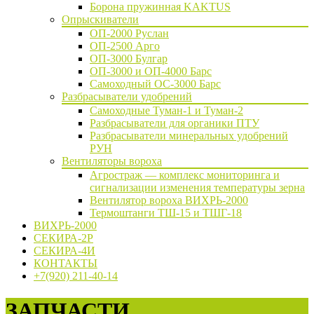
Борона пружинная KAKTUS
Опрыскиватели
ОП-2000 Руслан
ОП-2500 Арго
ОП-3000 Булгар
ОП-3000 и ОП-4000 Барс
Самоходный ОС-3000 Барс
Разбрасыватели удобрений
Самоходные Туман-1 и Туман-2
Разбрасыватели для органики ПТУ
Разбрасыватели минеральных удобрений
РУН
Вентиляторы вороха
Агростраж — комплекс мониторинга и
сигнализации изменения температуры зерна
Вентилятор вороха ВИХРЬ-2000
Термоштанги ТШ-15 и ТШГ-18
ВИХРЬ-2000
СЕКИРА-2Р
СЕКИРА-4И
КОНТАКТЫ
+7(920) 211-40-14
ЗАПЧАСТИ