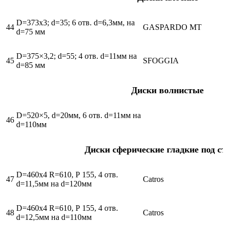
D=373х3; d=35; 6 отв. d=6,3мм, на
44
GASPARDO MT
d=75 мм
D=375×3,2; d=55; 4 отв. d=11мм на
45
SFOGGIA
d=85 мм
Диски волнистые
D=520×5, d=20мм, 6 отв. d=11мм на
46
d=110мм
Диски сферические гладкие под с
D=460х4 R=610, Р 155, 4 отв.
47
Catros
d=11,5мм на d=120мм
D=460х4 R=610, Р 155, 4 отв.
48
Catros
d=12,5мм на d=110мм