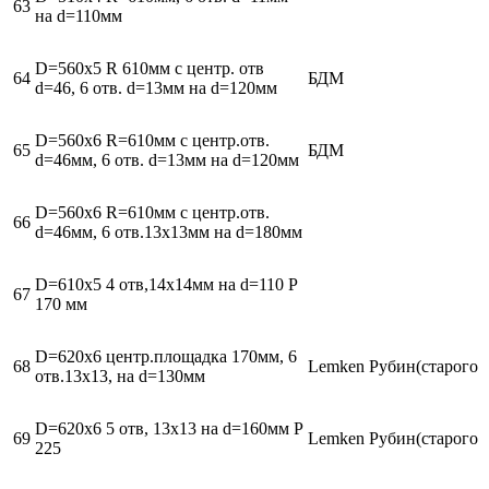
63
на d=110мм
D=560х5 R 610мм c центр. отв
64
БДМ
d=46, 6 отв. d=13мм на d=120мм
D=560х6 R=610мм с центр.отв.
65
БДМ
d=46мм, 6 отв. d=13мм на d=120мм
D=560х6 R=610мм с центр.отв.
66
d=46мм, 6 отв.13х13мм на d=180мм
D=610х5 4 отв,14х14мм на d=110 Р
67
170 мм
D=620х6 центр.площадка 170мм, 6
68
Lemken Рубин(старого о
отв.13х13, на d=130мм
D=620х6 5 отв, 13х13 на d=160мм Р
69
Lemken Рубин(старого о
225