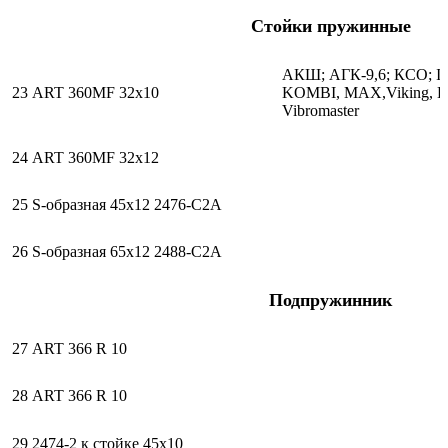
Стойки пружинные
АКШ; АГК-9,6; КСО; I
23
ART 360MF 32х10
KOMBI, MAX,Viking, Е
Vibromaster
24
ART 360MF 32х12
25
S-образная 45х12 2476-С2А
26
S-образная 65х12 2488-С2А
Подпружинник
27
ART 366 R 10
28
ART 366 R 10
29
2474-2 к стойке 45х10