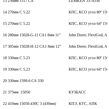
13
256мм 1517 СА
LEMKEN 3374356
14
270мм С 5.22
КПС, КСО угол 80º 150
15
270мм С 5.22
КПС, КСО угол 64º 150
16
280мм 15028-G-11 СА1 8мм 11”
John Deere, FlexiGoil, 
17
305мм 15028-H-12 СА1 8мм 12”
John Deere, FlexiGoil, 
18
330мм С 5.23
КПС, КСО угол 80º 150
19
330мм С 5.23
КПС, КСО угол 64º 150
20
330мм 1599-6 СА 330
21
375мм 15050
КУЗБАСС
22
410мм 15050-430С 3 (430мм)
КПЭ, КТС, АПК