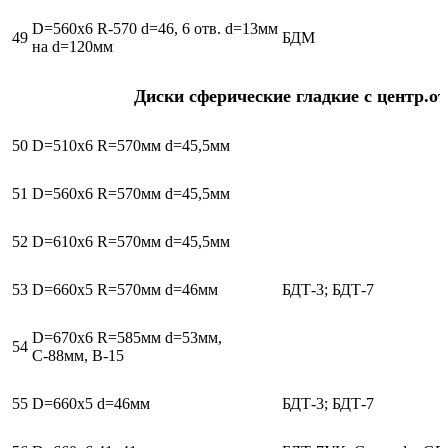
D=560х6 R-570 d=46, 6 отв. d=13мм
49
БДМ
на d=120мм
Диски сферические гладкие с центр.от
50
D=510х6 R=570мм d=45,5мм
51
D=560х6 R=570мм d=45,5мм
52
D=610х6 R=570мм d=45,5мм
53
D=660х5 R=570мм d=46мм
БДТ-3; БДТ-7
D=670х6 R=585мм d=53мм,
54
С-88мм, В-15
55
D=660х5 d=46мм
БДТ-3; БДТ-7