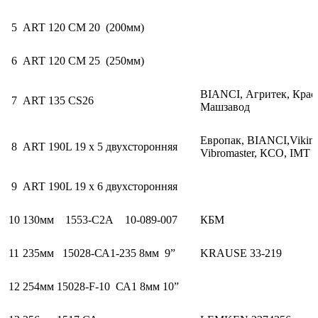
5
ART 120 CM 20 (200мм)
6
ART 120 CM 25 (250мм)
BIANCI, Агритек, Крас
7
ART 135 CS26
Машзавод
Европак, BIANCI,Viking
8
ART 190L 19 x 5 двухсторонняя
Vibromaster, КСО, IMT
9
ART 190L 19 x 6 двухсторонняя
10
130мм 1553-С2А 10-089-007
КБМ
11
235мм 15028-СА1-235 8мм 9”
KRAUSE 33-219
12
254мм 15028-F-10 СА1 8мм 10”