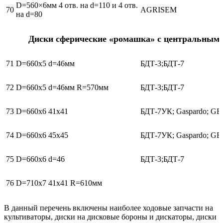
D=560×6мм 4 отв. на d=110 и 4 отв.
70
AGRISEM
на d=80
Диски сферические «ромашка» с центральным 
71
D=660х5 d=46мм
БДТ-3;БДТ-7
72
D=660х5 d=46мм R=570мм
БДТ-3;БДТ-7
73
D=660х6 41х41
БДТ-7УК; Gaspardo; GB
74
D=660х6 45х45
БДТ-7УК; Gaspardo; GB
75
D=660х6 d=46
БДТ-3;БДТ-7
76
D=710х7 41х41 R=610мм
В данный перечень включены наиболее ходовые запчасти на
культиваторы, диски на дисковые бороны и дискаторы, диски