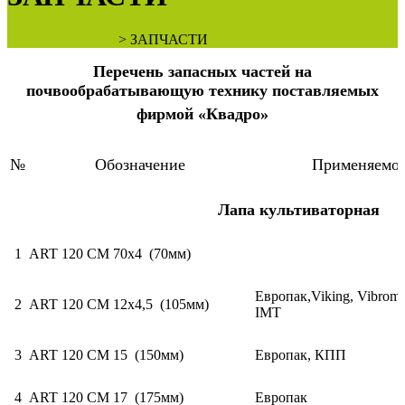
ООО "КВАДРО"
>
ЗАПЧАСТИ
Перечень запасных частей на
почвообрабатывающую технику поставляемых
фирмой
«Квадро»
№
Обозначение
Применяемос
Лапа культиваторная
1
ART 120 CM 70х4 (70мм)
Европак,Viking, Vibroma
2
ART 120 CM 12х4,5 (105мм)
IMT
3
ART 120 CM 15 (150мм)
Европак, КПП
4
ART 120 CM 17 (175мм)
Европак