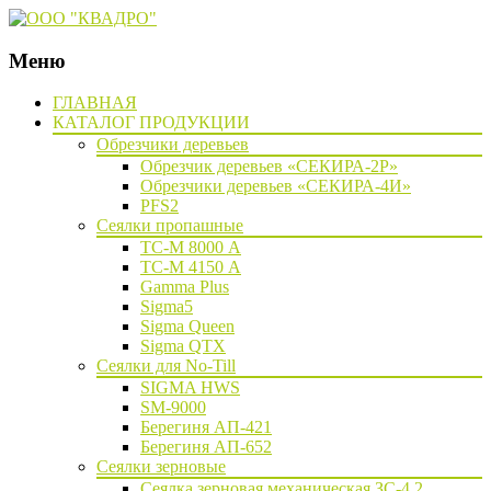
Меню
Наверх
ГЛАВНАЯ
КАТАЛОГ ПРОДУКЦИИ
Обрезчики деревьев
Обрезчик деревьев «СЕКИРА-2Р»
Обрезчики деревьев «СЕКИРА-4И»
PFS2
Сеялки пропашные
ТС-М 8000 А
ТС-М 4150 А
Gamma Plus
Sigma5
Sigma Queen
Sigma QTX
Сеялки для No-Till
SIGMA HWS
SM-9000
Берегиня АП-421
Берегиня АП-652
Сеялки зерновые
Сеялка зерновая механическая ЗС-4,2