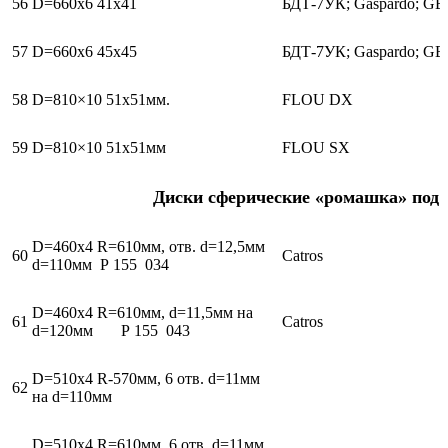
56
D=660х6 41х41
БДТ-7УК; Gaspardo; GB
57
D=660х6 45х45
БДТ-7УК; Gaspardo; GB,
58
D=810×10 51х51мм.
FLOU DX
59
D=810×10 51х51мм
FLOU SX
Диски сферические «ромашка» под 
D=460х4 R=610мм, отв. d=12,5мм
60
Catros
d=110мм Р 155 034
D=460х4 R=610мм, d=11,5мм на
61
Catros
d=120мм Р 155 043
D=510х4 R-570мм, 6 отв. d=11мм
62
на d=110мм
D=510х4 R=610мм, 6 отв. d=11мм