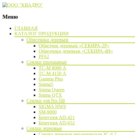
Меню
Наверх
ГЛАВНАЯ
КАТАЛОГ ПРОДУКЦИИ
Обрезчики деревьев
Обрезчик деревьев «СЕКИРА-2Р»
Обрезчики деревьев «СЕКИРА-4И»
PFS2
Сеялки пропашные
ТС-М 8000 А
ТС-М 4150 А
Gamma Plus
Sigma5
Sigma Queen
Sigma QTX
Сеялки для No-Till
SIGMA HWS
SM-9000
Берегиня АП-421
Берегиня АП-652
Сеялки зерновые
Сеялка зерновая механическая ЗС-4,2