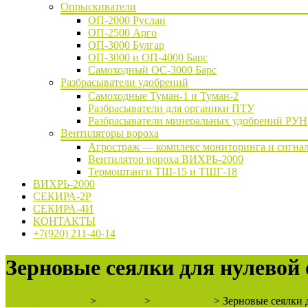
Опрыскиватели
ОП-2000 Руслан
ОП-2500 Арго
ОП-3000 Булгар
ОП-3000 и ОП-4000 Барс
Самоходный ОС-3000 Барс
Разбрасыватели удобрений
Самоходные Туман-1 и Туман-2
Разбрасыватели для органики ПТУ
Разбрасыватели минеральных удобрений РУН
Вентиляторы вороха
Агростраж — комплекс мониторинга и сигнал
Вентилятор вороха ВИХРЬ-2000
Термоштанги ТШ-15 и ТШГ-18
ВИХРЬ-2000
СЕКИРА-2Р
СЕКИРА-4И
КОНТАКТЫ
+7(920) 211-40-14
Зерновые сеялки для нулевой
ООО "КВАДРО"
>
СТАТЬИ
>
Без рубрики
>
Зерновые сеялки 