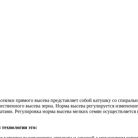
 сеялки прямого высева представляет собой катушку со спираль
ачественного высева зерна. Норма высева регулируется изменен
тами. Регулировка норма высева мелких семян осуществляется 
 технологии это:
м катушки высевающего аппарата и секцией с механизмом копир