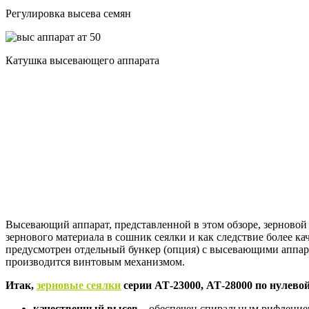
Регулировка высева семян
Катушка высевающего аппарата
Высевающий аппарат, представленной в этом обзоре, зерновой
зернового материала в сошник сеялки и как следствие более к
предусмотрен отдельный бункер (опция) с высевающими аппара
производится винтовым механизмом.
Итак,
зерновые сеялки
серии АТ-23000, АТ-28000 по нулевой
качественный высев
– обеспечен спиральным рифление