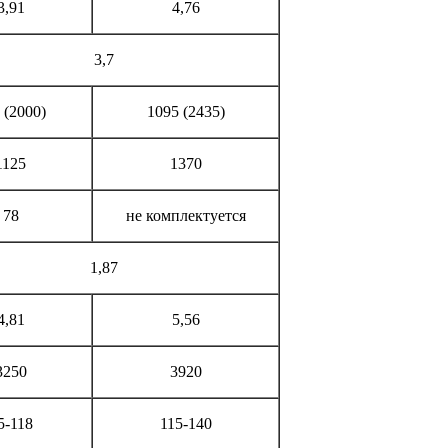
3,91
4,76
3,7
 (2000)
1095 (2435)
1125
1370
78
не комплектуется
1,87
4,81
5,56
3250
3920
5-118
115-140