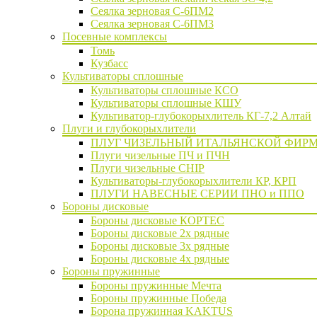
Сеялка зерновая C-6ПМ2
Сеялка зерновая С-6ПМ3
Посевные комплексы
Томь
Кузбасс
Культиваторы сплошные
Культиваторы сплошные КСО
Культиваторы сплошные КШУ
Культиватор-глубокорыхлитель КГ-7,2 Алтай
Плуги и глубокорыхлители
ПЛУГ ЧИЗЕЛЬНЫЙ ИТАЛЬЯНСКОЙ ФИРМ
Плуги чизельные ПЧ и ПЧН
Плуги чизельные CHIP
Культиваторы-глубокорыхлители КР, КРП
ПЛУГИ НАВЕСНЫЕ СЕРИИ ПНО и ППО
Бороны дисковые
Бороны дисковые КОРТЕС
Бороны дисковые 2х рядные
Бороны дисковые 3х рядные
Бороны дисковые 4х рядные
Бороны пружинные
Бороны пружинные Мечта
Бороны пружинные Победа
Борона пружинная KAKTUS