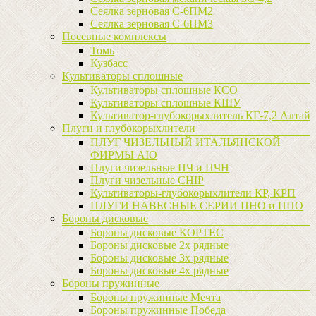
Сеялка зерновая C-6ПМ2
Сеялка зерновая С-6ПМ3
Посевные комплексы
Томь
Кузбасс
Культиваторы сплошные
Культиваторы сплошные КСО
Культиваторы сплошные КШУ
Культиватор-глубокорыхлитель КГ-7,2 Алтай
Плуги и глубокорыхлители
ПЛУГ ЧИЗЕЛЬНЫЙ ИТАЛЬЯНСКОЙ
ФИРМЫ AIO
Плуги чизельные ПЧ и ПЧН
Плуги чизельные CHIP
Культиваторы-глубокорыхлители КР, КРП
ПЛУГИ НАВЕСНЫЕ СЕРИИ ПНО и ППО
Бороны дисковые
Бороны дисковые КОРТЕС
Бороны дисковые 2х рядные
Бороны дисковые 3х рядные
Бороны дисковые 4х рядные
Бороны пружинные
Бороны пружинные Мечта
Бороны пружинные Победа