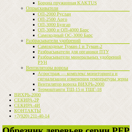
Борона пружинная KAKTUS
Опрыскиватели
ОП-2000 Руслан
ОП-2500 Арго
ОП-3000 Булгар
ОП-3000 и ОП-4000 Барс
Самоходный ОС-3000 Барс
Разбрасыватели удобрений
Самоходные Туман-1 и Туман-2
Разбрасыватели для органики ПТУ
Разбрасыватели минеральных удобрений
РУН
Вентиляторы вороха
Агростраж — комплекс мониторинга и
сигнализации изменения температуры зерна
Вентилятор вороха ВИХРЬ-2000
Термоштанги ТШ-15 и ТШГ-18
ВИХРЬ-2000
СЕКИРА-2Р
СЕКИРА-4И
КОНТАКТЫ
+7(920) 211-40-14
Обрезчик деревьев серии PFP