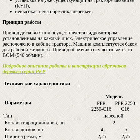
установка на уже существующий на тракторе механизм
(КУН),
невысокая цена обрезчика деревьев.
Принцип работы
Привод дисковых пил осуществляется гидромотором,
установленным на каждый диск. Электрическое управление
расположено в кабине трактора. Машина комплектуется баком
для рабочей жидкости. Привод обрезчика осуществляется от
ВОМ (540 об/мин).
Подробное описание работы и конструкции обрезчиков
деревьев серии PFP
Технические характеристики
Модель
Параметры
PFP-
PFP-2750-
2250-C16
C16
Тип
навесной
Кол-во гидроцилиндров, шт
2
Кол-во дисков, шт
4
5
Ширина резки, м
2,25
2,75