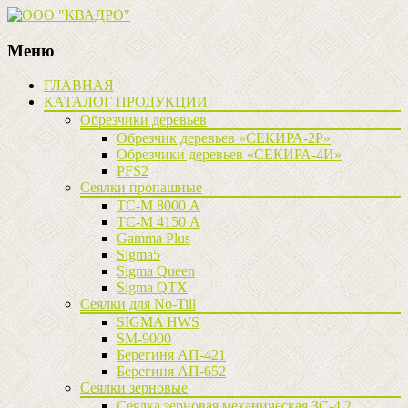
Меню
Наверх
ГЛАВНАЯ
КАТАЛОГ ПРОДУКЦИИ
Обрезчики деревьев
Обрезчик деревьев «СЕКИРА-2Р»
Обрезчики деревьев «СЕКИРА-4И»
PFS2
Сеялки пропашные
ТС-М 8000 А
ТС-М 4150 А
Gamma Plus
Sigma5
Sigma Queen
Sigma QTX
Сеялки для No-Till
SIGMA HWS
SM-9000
Берегиня АП-421
Берегиня АП-652
Сеялки зерновые
Сеялка зерновая механическая ЗС-4,2