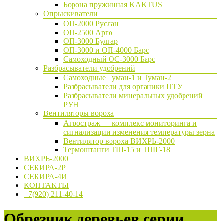
Борона пружинная KAKTUS
Опрыскиватели
ОП-2000 Руслан
ОП-2500 Арго
ОП-3000 Булгар
ОП-3000 и ОП-4000 Барс
Самоходный ОС-3000 Барс
Разбрасыватели удобрений
Самоходные Туман-1 и Туман-2
Разбрасыватели для органики ПТУ
Разбрасыватели минеральных удобрений
РУН
Вентиляторы вороха
Агростраж — комплекс мониторинга и
сигнализации изменения температуры зерна
Вентилятор вороха ВИХРЬ-2000
Термоштанги ТШ-15 и ТШГ-18
ВИХРЬ-2000
СЕКИРА-2Р
СЕКИРА-4И
КОНТАКТЫ
+7(920) 211-40-14
Обрезчик деревьев серии