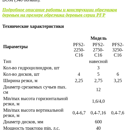
Подробное описание работы и конструкции обрезчиков
деревьев на премере обрезчика деревьев серии PFP
Технические характеристики
Модель
PFS2-
PFS2-
PFS2-
Параметры
2250-
2750-
3250-
C16
C16
C16
Тип
навесной
Кол-во гидроцилиндров, шт
3
Кол-во дисков, шт
4
5
6
Ширина резки, м
2,25
2,75
3,25
Диаметр срезаемых сучьев max.
12
см
Min/max высота горизонтальной
1,6/4,0
резки, м
Min/max высота вертикальной
0,4-6,7
0,4-7,16
0,4-7,6
резки, м
Диаметр дисков, мм
600
Мощность трактора min, л.с.
40