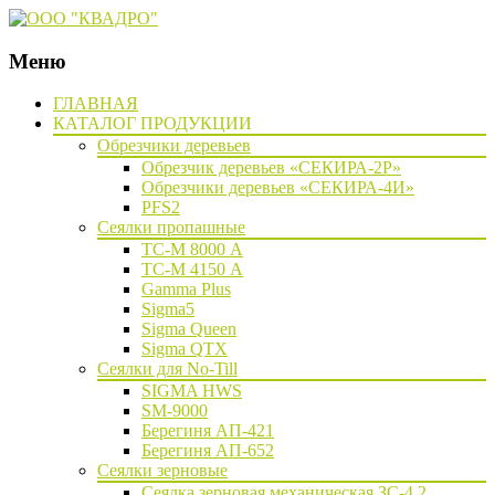
Меню
Наверх
ГЛАВНАЯ
КАТАЛОГ ПРОДУКЦИИ
Обрезчики деревьев
Обрезчик деревьев «СЕКИРА-2Р»
Обрезчики деревьев «СЕКИРА-4И»
PFS2
Сеялки пропашные
ТС-М 8000 А
ТС-М 4150 А
Gamma Plus
Sigma5
Sigma Queen
Sigma QTX
Сеялки для No-Till
SIGMA HWS
SM-9000
Берегиня АП-421
Берегиня АП-652
Сеялки зерновые
Сеялка зерновая механическая ЗС-4,2