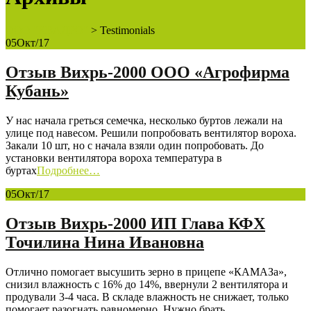
ООО "КВАДРО"
>
Testimonials
05
Окт/17
Отзыв Вихрь-2000 ООО «Агрофирма
Кубань»
У нас начала греться семечка, несколько буртов лежали на
улице под навесом. Решили попробовать вентилятор вороха.
Закали 10 шт, но с начала взяли один попробовать. До
установки вентилятора вороха температура в
буртах
Подробнее…
05
Окт/17
Отзыв Вихрь-2000 ИП Глава КФХ
Точилина Нина Ивановна
Отлично помогает высушить зерно в прицепе «КАМАЗа»,
снизил влажность с 16% до 14%, ввернули 2 вентилятора и
продували 3-4 часа. В складе влажность не снижает, только
помогает разогнать равномерно. Нужно брать