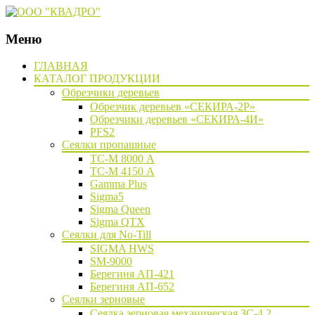
Меню
Наверх
ГЛАВНАЯ
КАТАЛОГ ПРОДУКЦИИ
Обрезчики деревьев
Обрезчик деревьев «СЕКИРА-2Р»
Обрезчики деревьев «СЕКИРА-4И»
PFS2
Сеялки пропашные
ТС-М 8000 А
ТС-М 4150 А
Gamma Plus
Sigma5
Sigma Queen
Sigma QTX
Сеялки для No-Till
SIGMA HWS
SM-9000
Берегиня АП-421
Берегиня АП-652
Сеялки зерновые
Сеялка зерновая механическая ЗС-4,2