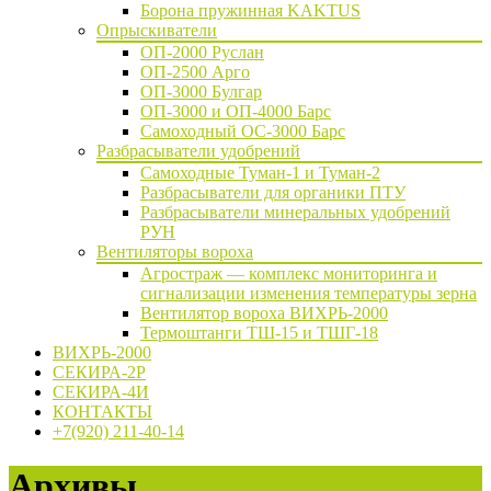
Борона пружинная KAKTUS
Опрыскиватели
ОП-2000 Руслан
ОП-2500 Арго
ОП-3000 Булгар
ОП-3000 и ОП-4000 Барс
Самоходный ОС-3000 Барс
Разбрасыватели удобрений
Самоходные Туман-1 и Туман-2
Разбрасыватели для органики ПТУ
Разбрасыватели минеральных удобрений
РУН
Вентиляторы вороха
Агростраж — комплекс мониторинга и
сигнализации изменения температуры зерна
Вентилятор вороха ВИХРЬ-2000
Термоштанги ТШ-15 и ТШГ-18
ВИХРЬ-2000
СЕКИРА-2Р
СЕКИРА-4И
КОНТАКТЫ
+7(920) 211-40-14
Архивы