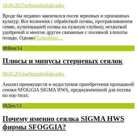
18.06.2017
selhoztehnika
kvadro
Вроде бы недавно закончился посев зерновых и пропашных
культур. Все волнения с обработкой почвы, протравливанием
семян, культивацией почвы на нужную глубину, нехваткой
удобрений и многие другие связанные с посевной хлопоты
позади. Однако
Подробнее…
08
Янв/14
Плюсы и минусы стерневых сеялок
08.01.2014
selhoztehnika
kvadro
Анализ преимуществ и недостатков приобретения пропашной
сеялки SFOGGIA SIGMA HWS, предназначенной для посева
по ноу-тилл.
08
Дек/13
Почему именно сеялка SIGMA HWS
фирмы SFOGGIA?