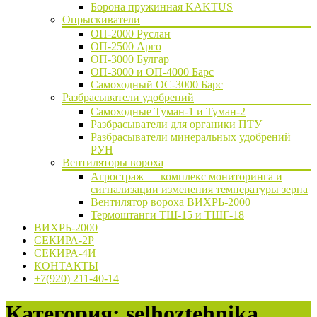
Борона пружинная KAKTUS
Опрыскиватели
ОП-2000 Руслан
ОП-2500 Арго
ОП-3000 Булгар
ОП-3000 и ОП-4000 Барс
Самоходный ОС-3000 Барс
Разбрасыватели удобрений
Самоходные Туман-1 и Туман-2
Разбрасыватели для органики ПТУ
Разбрасыватели минеральных удобрений
РУН
Вентиляторы вороха
Агростраж — комплекс мониторинга и
сигнализации изменения температуры зерна
Вентилятор вороха ВИХРЬ-2000
Термоштанги ТШ-15 и ТШГ-18
ВИХРЬ-2000
СЕКИРА-2Р
СЕКИРА-4И
КОНТАКТЫ
+7(920) 211-40-14
Категория: selhoztehnika