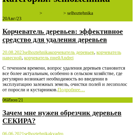
ООО "КВАДРО"
>
СТАТЬИ
>
selhoztehnika
20
Авг/23
Корчеватель деревьев: эффективное
средство для удаления деревьев
20.08.2023
selhoztehnika
корчеватель деревьев
,
корчеватель
навесной
,
корчеватель пней
Andrei
С течением времени, вопрос удаления деревьев становится
все более актуальным, особенно в сельском хозяйстве, где
регулярно возникает необходимость во введении в
эксплуатацию залежных земель, очистки полей и лесополос
от поросли и кустарников.
Подробнее…
06
Июн/21
Зачем мне нужен обрезчик деревьев
СЕКИРА?
06.06.2021
selhoztehnika
kvadro