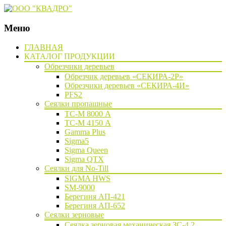
Меню
Наверх
ГЛАВНАЯ
КАТАЛОГ ПРОДУКЦИИ
Обрезчики деревьев
Обрезчик деревьев «СЕКИРА-2Р»
Обрезчики деревьев «СЕКИРА-4И»
PFS2
Сеялки пропашные
ТС-М 8000 А
ТС-М 4150 А
Gamma Plus
Sigma5
Sigma Queen
Sigma QTX
Сеялки для No-Till
SIGMA HWS
SM-9000
Берегиня АП-421
Берегиня АП-652
Сеялки зерновые
Сеялка зерновая механическая ЗС-4,2