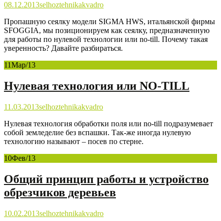
08.12.2013
selhoztehnika
kvadro
Пропашную сеялку модели SIGMA HWS, итальянской фирмы
SFOGGIA, мы позиционируем как сеялку, предназначенную
для работы по нулевой технологии или no-till. Почему такая
уверенность? Давайте разбираться.
11
Мар/13
Нулевая технология или NO-TILL
11.03.2013
selhoztehnika
kvadro
Нулевая технология обработки поля или no-till подразумевает
собой земледелие без вспашки. Так-же иногда нулевую
технологию называют – посев по стерне.
10
Фев/13
Общий принцип работы и устройство
обрезчиков деревьев
10.02.2013
selhoztehnika
kvadro